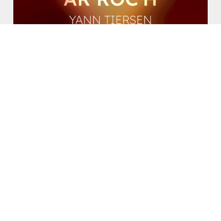
Penn Ar Roc’h
0
14 Luglio 2025