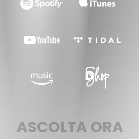
A
S
C
O
L
T
A
O
R
A