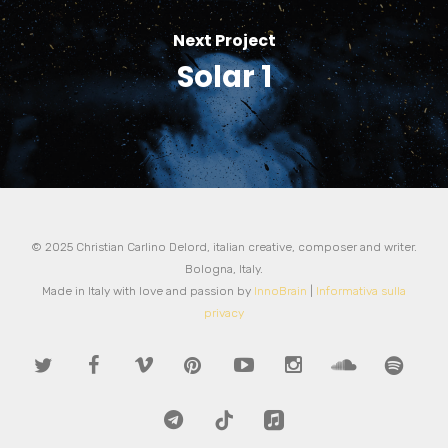
Next Project
Solar 1
© 2025 Christian Carlino Delord, italian creative, composer and writer.
Bologna, Italy.
Made in Italy with love and passion by
InnoBrain
|
Informativa sulla
privacy
twitter
facebook
vimeo
pinterest
youtube
instagram
soundcloud
spotify
telegram
tiktok
applemusic