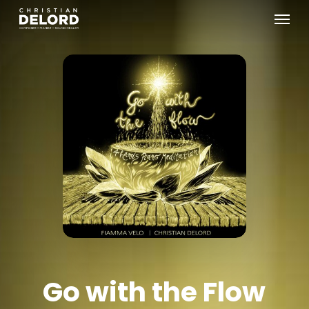
Skip
Menu
to
main
content
Go with the Flow