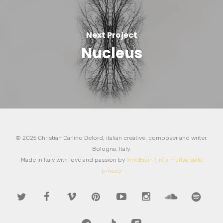
Next Project
Nucleus
© 2025 Christian Carlino Delord, italian creative, composer and writer.
Bologna, Italy.
Made in Italy with love and passion by
InnoBrain
|
Informativa sulla
privacy
twitter
facebook
vimeo
pinterest
youtube
instagram
soundcloud
spotify