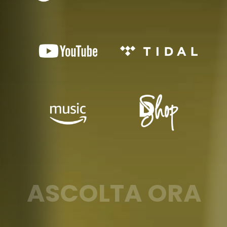
A
S
C
O
L
T
A
O
R
A