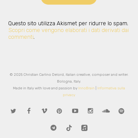
Questo sito utilizza Akismet per ridurre lo spam.
Scopri come vengono elaborati i dati derivati dai
commenti
.
© 2025 Christian Carlino Delord, italian creative, composer and writer.
Bologna, Italy.
Made in Italy with love and passion by
InnoBrain
|
Informativa sulla
privacy
twitter
facebook
vimeo
pinterest
youtube
instagram
soundcloud
spotify
telegram
tiktok
applemusic