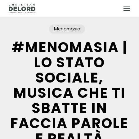
Skip
Menu
to
main
content
Menomasia
#MENOMASIA |
LO STATO
SOCIALE,
MUSICA CHE TI
SBATTE IN
FACCIA PAROLE
E REALTÀ