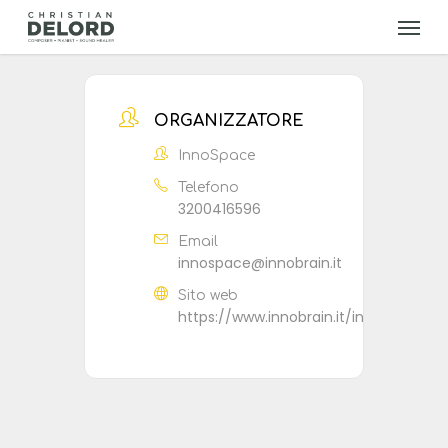
Skip
Menu
to
main
content
ORGANIZZATORE
InnoSpace
Telefono
3200416596
Email
innospace@innobrain.it
Sito web
https://www.innobrain.it/innospace