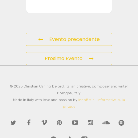
Evento precendente
Prosimo Evento
© 2025 Christian Carlino Delord, italian creative, composer and writer.
Bologna, Italy.
Made in Italy with love and passion by
InnoBrain
|
Informativa sulla
privacy
twitter
facebook
vimeo
pinterest
youtube
instagram
soundcloud
spotify