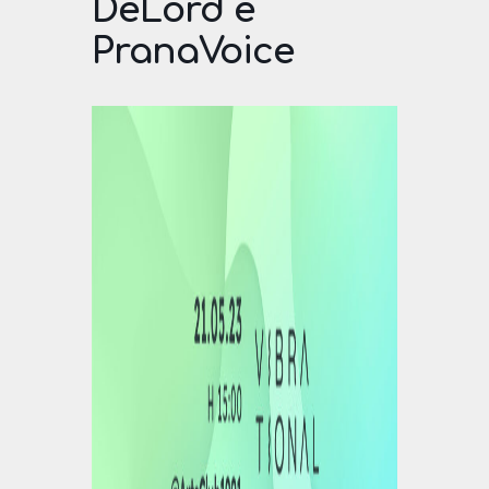
DeLord e
PranaVoice