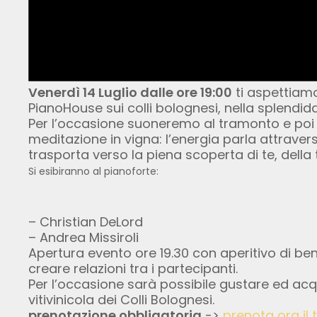
Venerdì 14 Luglio dalle ore 19:00
ti aspettiam
PianoHouse sui colli bolognesi, nella splendid
Per l’occasione suoneremo al tramonto e poi
meditazione in vigna: l’energia parla attraver
trasporta verso la piena scoperta di te, della
Si esibiranno al pianoforte:
– Christian DeLord
– Andrea Missiroli
Apertura evento ore 19.30 con aperitivo di be
creare relazioni tra i partecipanti.
Per l’occasione sarà possibile gustare ed acqu
vitivinicola dei Colli Bolognesi.
prenotazione obbligatoria
->
prenota ora il 