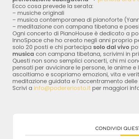
Ecco cosa prevede la serata:
– musiche originali
– musica contemporanea di pianoforte (Yann Ti
– meditazione con campana tibetana e poes
Ogni concerto di PianoHouse è dedicato a poc
InnoSpace che ho creato negli anni proprio p
solo 20 posti e chi partecipa
solo dal vivo
pot
musica
con campana tibetana, scrivimi in pr
Questi non sono semplici concerti, chi mi cono
pensati per avvicinare le persone, le anime e 
ascoltiamo e scopriamo emozioni, vita e verità
meditazione guidata e l’accentramento delle 
Scrivi a
info@podereriosto.it
per maggiori info
CONDIVIDI QUE