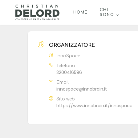
Skip
to
CHI
HOME
SONO
main
content
ORGANIZZATORE
InnoSpace
Telefono
3200416596
Email
innospace@innobrain.it
Sito web
https://www.innobrain.it/innospace