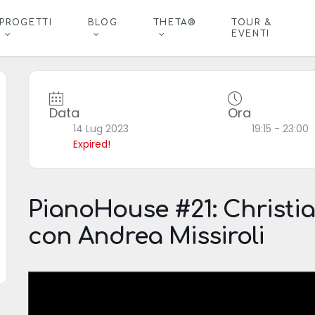
PROGETTI
BLOG
THETA®
TOUR &
EVENTI
Data
Ora
14 Lug 2023
19:15 - 23:00
Expired!
PianoHouse #21: Christi
con Andrea Missiroli