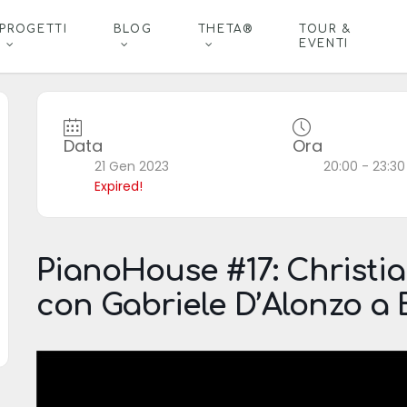
PROGETTI
BLOG
THETA®
TOUR &
EVENTI
Data
Ora
21 Gen 2023
20:00 - 23:30
Expired!
PianoHouse #17: Christi
con Gabriele D’Alonzo a