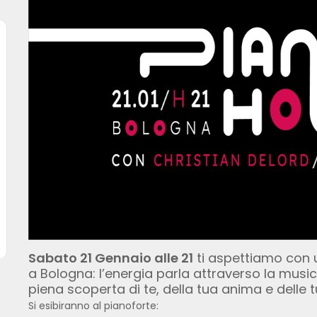
Sabato 21 Gennaio alle 21
ti aspettiamo con
a Bologna: l’energia parla attraverso la music
piena scoperta di te, della tua anima e delle 
Si esibiranno al pianoforte: