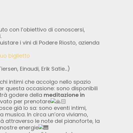
to con l’obiettivo di conoscersi,
.
istare i vini di Podere Riosto, azienda
tuo biglietto
sen, Einaudi, Erik Satie…)
hi intimi che accolgo nello spazio
er questa occasione: sono disponibili
rà godere della
meditazione in
ivato per prenotare
sce già lo sa: sono eventi intimi,
la musica. In circa un’ora viviamo,
 attraverso le note del pianoforte, la
nostre energie