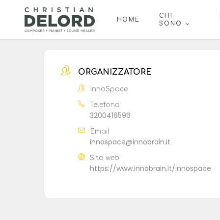
Skip
to
CHI
HOME
SONO
main
content
ORGANIZZATORE
InnoSpace
Telefono
3200416596
Email
innospace@innobrain.it
Sito web
https://www.innobrain.it/innospace