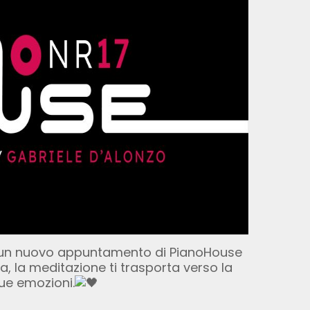
 un nuovo appuntamento di PianoHouse
a, la meditazione ti trasporta verso la
tue emozioni.