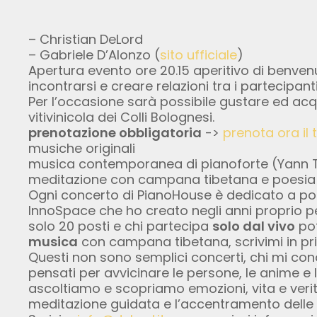
– Christian DeLord
– Gabriele D’Alonzo (
sito ufficiale
)
Apertura evento ore 20.15 aperitivo di benvenu
incontrarsi e creare relazioni tra i partecipanti
Per l’occasione sarà possibile gustare ed acqu
vitivinicola dei Colli Bolognesi.
prenotazione obbligatoria
->
prenota ora il 
musiche originali
musica contemporanea di pianoforte (Yann Tier
meditazione con campana tibetana e poesia
Ogni concerto di PianoHouse è dedicato a poc
InnoSpace che ho creato negli anni proprio p
solo 20 posti e chi partecipa
solo dal vivo
pot
musica
con campana tibetana, scrivimi in pr
Questi non sono semplici concerti, chi mi cono
pensati per avvicinare le persone, le anime e 
ascoltiamo e scopriamo emozioni, vita e verità
meditazione guidata e l’accentramento delle 