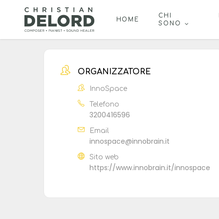
Skip
to
CHI
HOME
SONO
main
content
ORGANIZZATORE
InnoSpace
Telefono
3200416596
Email
innospace@innobrain.it
Sito web
https://www.innobrain.it/innospace