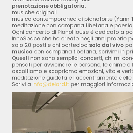
prenotazione obbligatoria.
musiche originali
musica contemporanea di pianoforte (Yann Tier
meditazione con campana tibetana e poesia
Ogni concerto di PianoHouse è dedicato a poc
InnoSpace che ho creato negli anni proprio p
solo 20 posti e chi partecipa
solo dal vivo
pot
musica
con campana tibetana, scrivimi in pr
Questi non sono semplici concerti, chi mi cono
pensati per avvicinare le persone, le anime e 
ascoltiamo e scopriamo emozioni, vita e verità
meditazione guidata e l’accentramento delle 
Scrivi a
info@delord.it
per maggiori informazio