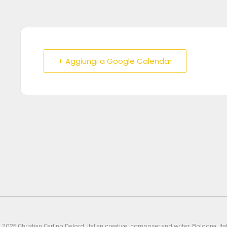
+ Aggiungi a Google Calendar
 2025 Christian Carlino Delord, italian creative, composer and writer. Bologna, Ital