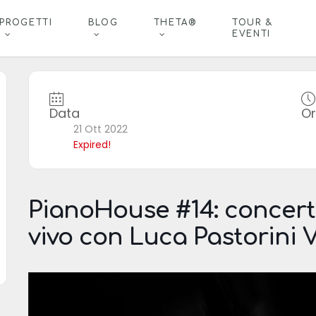
PROGETTI
BLOG
THETA®
TOUR &
EVENTI
Data
O
21 Ott 2022
Expired!
PianoHouse #14: concerto
vivo con Luca Pastorini V