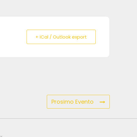
+ iCal / Outlook export
Prosimo Evento
y.