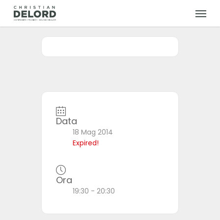
Skip
Menu
to
main
content
Data
18 Mag 2014
Expired!
Ora
19:30 - 20:30