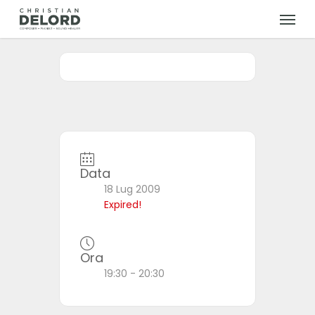
Skip
Menu
to
main
content
Data
18 Lug 2009
Expired!
Ora
19:30 - 20:30