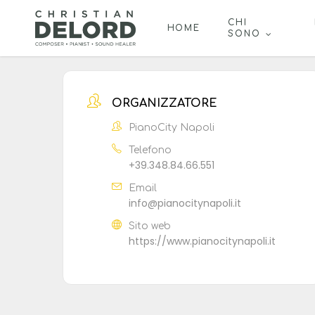
Skip
to
CHI
HOME
SONO
main
content
ORGANIZZATORE
PianoCity Napoli
Telefono
+39.348.84.66.551
Email
info@pianocitynapoli.it
Sito web
https://www.pianocitynapoli.it