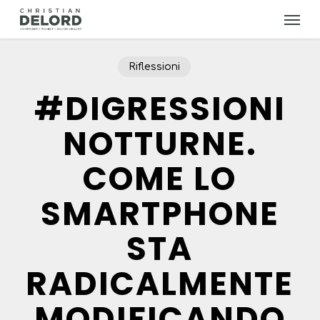
Skip
Menu
to
main
content
Riflessioni
#DIGRESSIONI
NOTTURNE.
COME LO
SMARTPHONE
STA
RADICALMENTE
MODIFICANDO