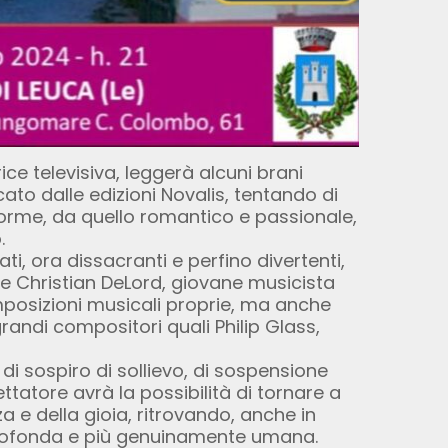
trice televisiva, leggerà alcuni brani
cato dalle edizioni Novalis, tentando di
 forme, da quello romantico e passionale,
.
ti, ora dissacranti e perfino divertenti,
e Christian DeLord, giovane musicista
mposizioni musicali proprie, ma anche
randi compositori quali Philip Glass,
i sospiro di sollievo, di sospensione
tatore avrà la possibilità di tornare a
za e della gioia, ritrovando, anche in
ù profonda e più genuinamente umana.