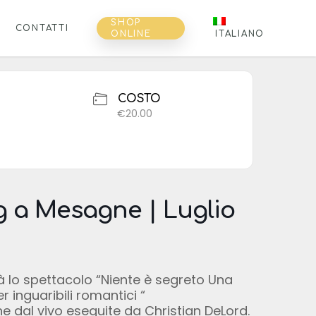
SHOP
CONTATTI
ONLINE
ITALIANO
COSTO
€20.00
g a Mesagne | Luglio
rà lo spettacolo “Niente è segreto Una
 inguaribili romantici “
e dal vivo eseguite da Christian DeLord.