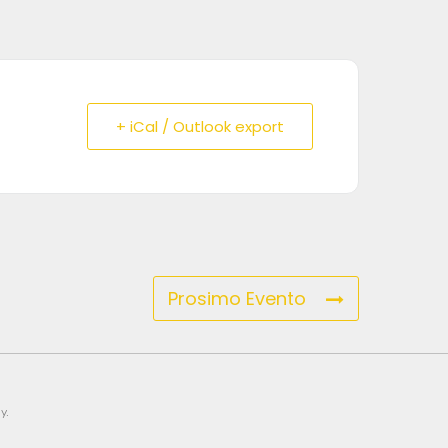
+ iCal / Outlook export
Prosimo Evento
y.