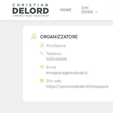
Skip
to
CHI
HOME
SONO
main
content
ORGANIZZATORE
InnoSpace
Telefono
3200416596
Email
innospace@innobrain.it
Sito web
https://www.innobrain.it/innospace