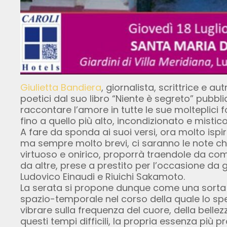
Giulietta Bandiera
, giornalista, scrittrice e au
poetici dal suo libro “Niente è segreto” pubbli
raccontare l’amore in tutte le sue molteplici
fino a quello più alto, incondizionato e mistico
A fare da sponda ai suoi versi, ora molto ispira
ma sempre molto brevi, ci saranno le note ch
virtuoso e onirico, proporrà traendole da co
da altre, prese a prestito per l’occasione da g
Ludovico Einaudi e Riuichi Sakamoto.
La serata si propone dunque come una sorta d
spazio-temporale nel corso della quale lo spet
vibrare sulla frequenza del cuore, della bellez
questi tempi difficili, la propria essenza pi