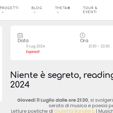
PROGETTI
BLOG
THETA®
TOUR &
EVENTI
Data
Ora
11 Lug 2024
21:30 - 23:30
Expired!
Niente è segreto, readin
2024
Giovedì 11 Luglio dalle ore 21:30
, si svolge
serata di musica e poesia per
Letture poetiche di
Giulietta Bandiera
| Musich