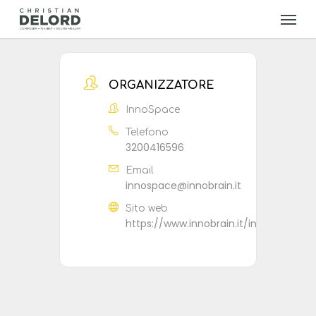
Skip
Menu
to
main
content
ORGANIZZATORE
InnoSpace
Telefono
3200416596
Email
innospace@innobrain.it
Sito web
https://www.innobrain.it/innospace