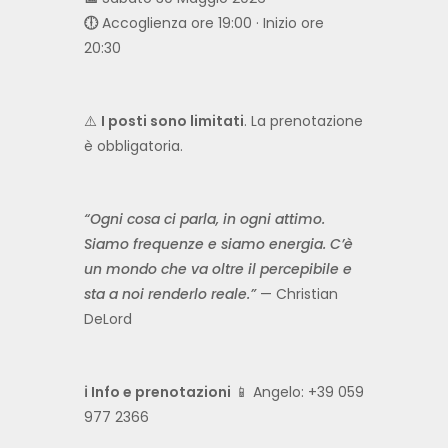
🕕
Accoglienza ore 19:00 · Inizio ore
20:30
⚠️
I posti sono limitati
. La prenotazione
è obbligatoria.
“Ogni cosa ci parla, in ogni attimo.
Siamo frequenze e siamo energia. C’è
un mondo che va oltre il percepibile e
sta a noi renderlo reale.”
— Christian
DeLord
ℹ️ Info e prenotazioni
📱 Angelo: +39 059
977 2366