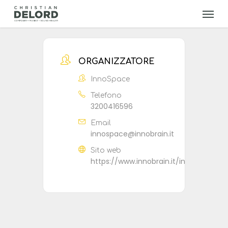
Skip
Menu
to
main
content
ORGANIZZATORE
InnoSpace
Telefono
3200416596
Email
innospace@innobrain.it
Sito web
https://www.innobrain.it/innospace