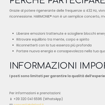
PERCHÉ PARTECIPAR
Grazie al potere rigenerante delle frequenze a 432 Hz, vivr
riconnessione. HARMONIE® non è un semplice concerto, ma 
Liberare emozioni trattenute e sciogliere blocchi ener
Ritrovare equilibrio tra mente, corpo e spirito
Riconnetterti con la tua essenza più profonda
Portare nuova energia e consapevolezza nella tua quo
INFORMAZIONI IMPO
I posti sono limitati per garantire la qualità dell’esper
Per informazioni e prenotazioni:
📱 +39 320 041 6596 (WhatsApp)
📧
concerti@delord.it