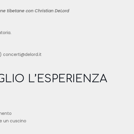
ne tibetane con Christian DeLord
toria.
) concerti@delord.it
LIO L’ESPERIENZA
imento
 e un cuscino