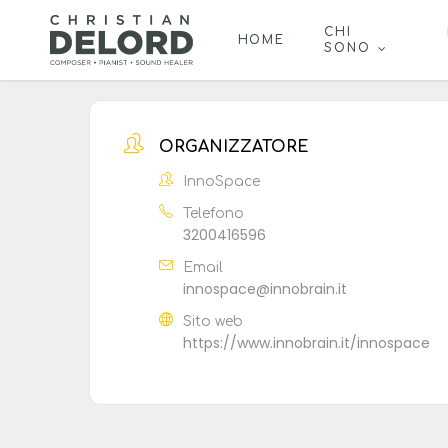
Skip
to
CHI
HOME
SONO
main
content
ORGANIZZATORE
InnoSpace
Telefono
3200416596
Email
innospace@innobrain.it
Sito web
https://www.innobrain.it/innospace