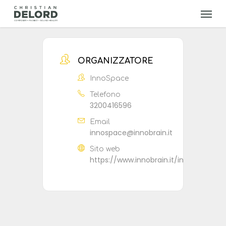
Skip
Menu
to
main
content
ORGANIZZATORE
InnoSpace
Telefono
3200416596
Email
innospace@innobrain.it
Sito web
https://www.innobrain.it/innospace