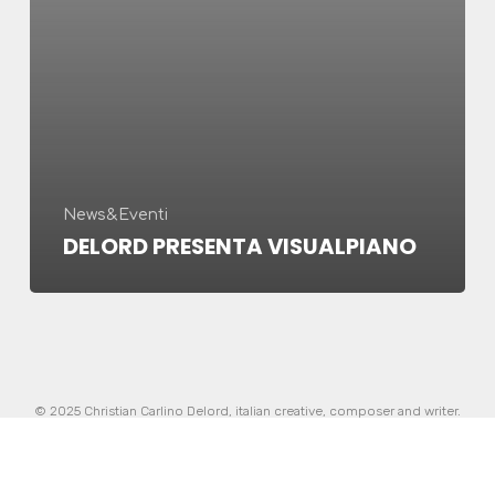
News&Eventi
DELORD PRESENTA VISUALPIANO
© 2025 Christian Carlino Delord, italian creative, composer and writer.
Bologna, Italy.
Made in Italy with love and passion by
InnoBrain
|
Informativa sulla
privacy