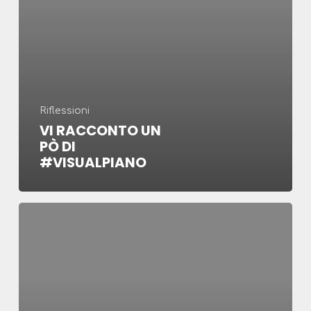
Riflessioni
VI RACCONTO UN
PÒ DI
#VISUALPIANO
Delord
presenta
VISUALPIANO