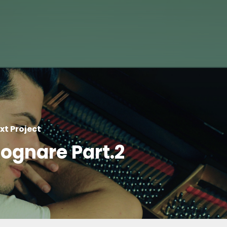
xt Project
ognare Part.2