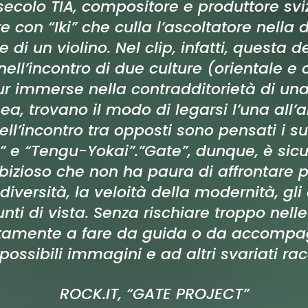
secolo TIA, compositore e produttore svi
re con “Iki” che culla l’ascoltatore nella
e di un violino. Nel clip, infatti, questa d
ell’incontro di due culture (orientale e
r immerse nella contradditorietà di un
, trovano il modo di legarsi l’una all’a
ell’incontro tra opposti sono pensati i s
” e “Tengu-Yokai”.”Gate”, dunque, è si
izioso che non ha paura di affrontare 
iversità, la veloità della modernità, gli 
unti di vista. Senza rischiare troppo nell
ttamente a fare da guida o da accom
 possibili immagini e ad altri svariati rac
ROCK.IT, “GATE PROJECT”