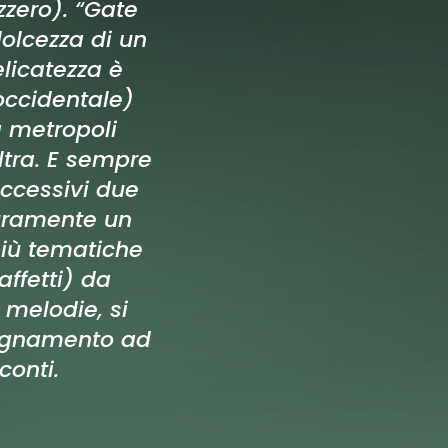
zzero). “Gate
 dolcezza di un
elicatezza è
 occidentale)
a metropoli
ltra. E sempre
uccessivi due
curamente un
più tematiche
affetti) da
e melodie, si
pagnamento ad
conti.