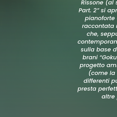
Rissone (al 
Part. 2” si ap
pianoforte 
raccontata n
che, seppu
contemporanea
sulla base d
brani “Goku
progetto amb
(come la d
differenti p
presta perfe
altre