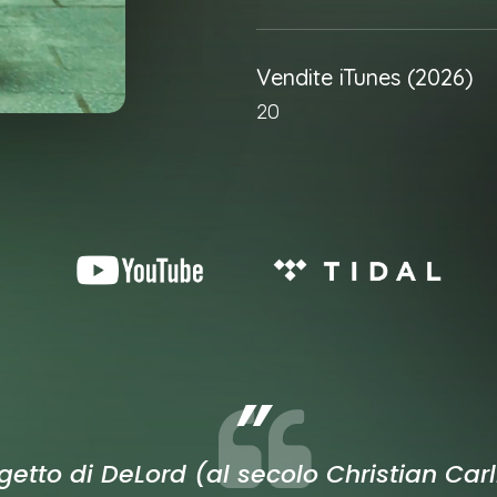
Vendite iTunes (2026)
20
”
ogetto di DeLord (al secolo Christian Car